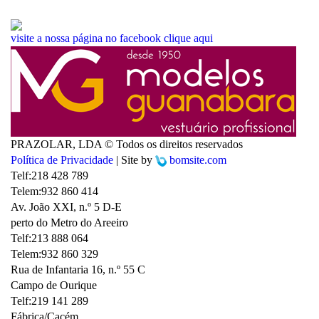
visite a nossa página no facebook
clique aqui
PRAZOLAR, LDA © Todos os direitos reservados
Política de Privacidade
| Site by
bomsite.com
Telf:
218 428 789
Telem:
932 860 414
Av. João XXI, n.º 5 D-E
perto do Metro do Areeiro
Telf:
213 888 064
Telem:
932 860 329
Rua de Infantaria 16, n.º 55 C
Campo de Ourique
Telf:
219 141 289
Fábrica/Cacém