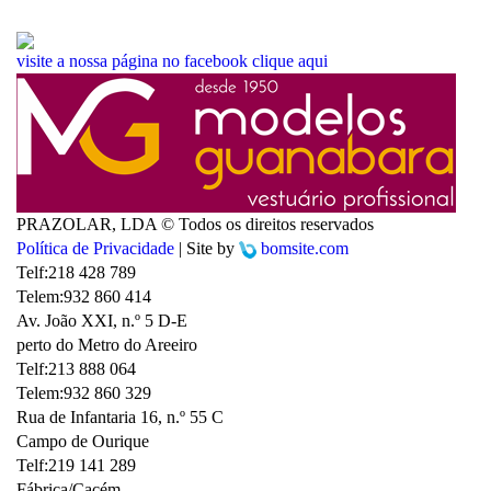
visite a nossa página no facebook
clique aqui
PRAZOLAR, LDA © Todos os direitos reservados
Política de Privacidade
| Site by
bomsite.com
Telf:
218 428 789
Telem:
932 860 414
Av. João XXI, n.º 5 D-E
perto do Metro do Areeiro
Telf:
213 888 064
Telem:
932 860 329
Rua de Infantaria 16, n.º 55 C
Campo de Ourique
Telf:
219 141 289
Fábrica/Cacém