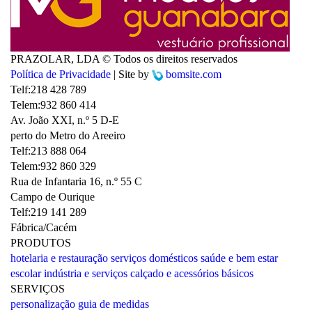
PRAZOLAR, LDA © Todos os direitos reservados
Política de Privacidade
| Site by
bomsite.com
Telf:
218 428 789
Telem:
932 860 414
Av. João XXI, n.º 5 D-E
perto do Metro do Areeiro
Telf:
213 888 064
Telem:
932 860 329
Rua de Infantaria 16, n.º 55 C
Campo de Ourique
Telf:
219 141 289
Fábrica/Cacém
PRODUTOS
hotelaria e restauração
serviços domésticos
saúde e bem estar
escolar
indústria e serviços
calçado e acessórios
básicos
SERVIÇOS
personalização
guia de medidas