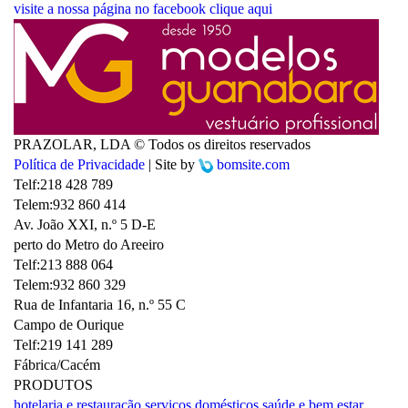
visite a nossa página no facebook
clique aqui
PRAZOLAR, LDA © Todos os direitos reservados
Política de Privacidade
| Site by
bomsite.com
Telf:
218 428 789
Telem:
932 860 414
Av. João XXI, n.º 5 D-E
perto do Metro do Areeiro
Telf:
213 888 064
Telem:
932 860 329
Rua de Infantaria 16, n.º 55 C
Campo de Ourique
Telf:
219 141 289
Fábrica/Cacém
PRODUTOS
hotelaria e restauração
serviços domésticos
saúde e bem estar