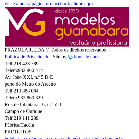
visite a nossa página no facebook
clique aqui
PRAZOLAR, LDA © Todos os direitos reservados
Política de Privacidade
| Site by
bomsite.com
Telf:
218 428 789
Telem:
932 860 414
Av. João XXI, n.º 5 D-E
perto do Metro do Areeiro
Telf:
213 888 064
Telem:
932 860 329
Rua de Infantaria 16, n.º 55 C
Campo de Ourique
Telf:
219 141 289
Fábrica/Cacém
PRODUTOS
hotelaria e restauração
serviços domésticos
saúde e bem estar