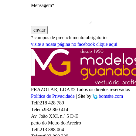
Mensagem*
enviar
* campos de preenchimento obrigatorio
visite a nossa página no facebook
clique aqui
PRAZOLAR, LDA © Todos os direitos reservados
Política de Privacidade
| Site by
bomsite.com
Telf:
218 428 789
Telem:
932 860 414
Av. João XXI, n.º 5 D-E
perto do Metro do Areeiro
Telf:
213 888 064