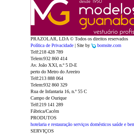
PRAZOLAR, LDA © Todos os direitos reservados
Política de Privacidade
| Site by
bomsite.com
Telf:
218 428 789
Telem:
932 860 414
Av. João XXI, n.º 5 D-E
perto do Metro do Areeiro
Telf:
213 888 064
Telem:
932 860 329
Rua de Infantaria 16, n.º 55 C
Campo de Ourique
Telf:
219 141 289
Fábrica/Cacém
PRODUTOS
hotelaria e restauração
serviços domésticos
saúde e bem
SERVIÇOS