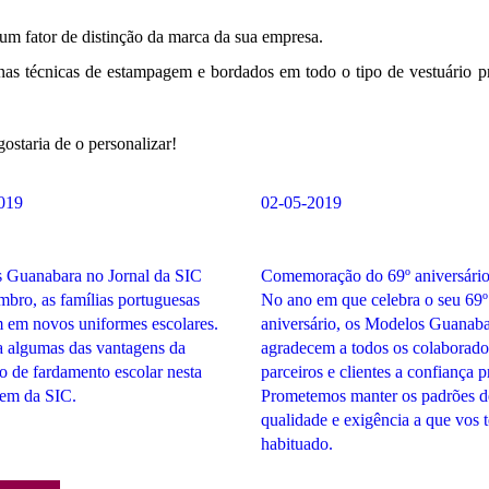
 um fator de distinção da marca da sua empresa.
as técnicas de estampagem e bordados em todo o tipo de vestuário prof
ostaria de o personalizar!
019
02-05-2019
 Guanabara no Jornal da SIC
Comemoração do 69º aniversári
bro, as famílias portuguesas
No ano em que celebra o seu 69º
 em novos uniformes escolares.
aniversário, os Modelos Guanab
 algumas das vantagens da
agradecem a todos os colaborado
ão de fardamento escolar nesta
parceiros e clientes a confiança p
gem da SIC.
Prometemos manter os padrões d
qualidade e exigência a que vos 
habituado.