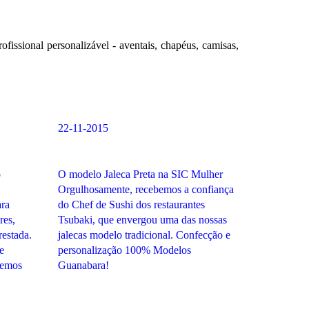
issional personalizável - aventais, chapéus, camisas,
22-11-2015
o
O modelo Jaleca Preta na SIC Mulher
Orgulhosamente, recebemos a confiança
ara
do Chef de Sushi dos restaurantes
res,
Tsubaki, que envergou uma das nossas
restada.
jalecas modelo tradicional. Confecção e
e
personalização 100% Modelos
temos
Guanabara!