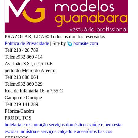
PRAZOLAR, LDA © Todos os direitos reservados
Política de Privacidade
| Site by
bomsite.com
Telf:
218 428 789
Telem:
932 860 414
Av. João XXI, n.º 5 D-E
perto do Metro do Areeiro
Telf:
213 888 064
Telem:
932 860 329
Rua de Infantaria 16, n.º 55 C
Campo de Ourique
Telf:
219 141 289
Fábrica/Cacém
PRODUTOS
hotelaria e restauração
serviços domésticos
saúde e bem estar
escolar
indústria e serviços
calçado e acessórios
básicos